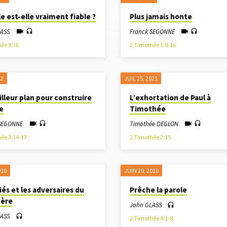
le est-elle vraiment fiable ?
Plus jamais honte
LASS
Franck SEGONNE
ée 3:16
2 Timothée 1:8-16
22
JUIL 25, 2021
lleur plan pour construire
L’exhortation de Paul à
ie
Timothée
 SEGONNE
Timothée DEGLON
ée 3:14-17
2 Timothée 2:15
010
JUIN 20, 2010
liés et les adversaires du
Prêche la parole
tère
John GLASS
LASS
2 Timothée 4:1-8