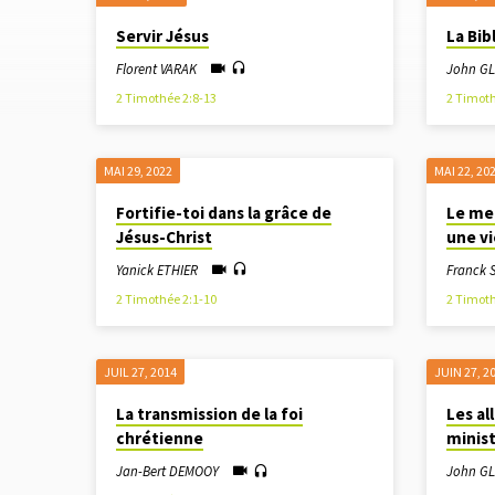
SERMONS
Servir Jésus
La Bib
SUR
Florent VARAK
John G
2 Timothée 2:8-13
2 Timoth
55_2
TIMOTHÉE
MAI 29, 2022
MAI 22, 20
Fortifie-toi dans la grâce de
Le mei
Jésus-Christ
une v
Yanick ETHIER
Franck
2 Timothée 2:1-10
2 Timoth
JUIL 27, 2014
JUIN 27, 2
La transmission de la foi
Les al
chrétienne
minis
Jan-Bert DEMOOY
John G