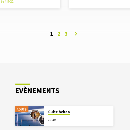
ée 4:9-22
1
2
3
EVÈNEMENTS
AOÛT 9
Culte hebdo
10:30