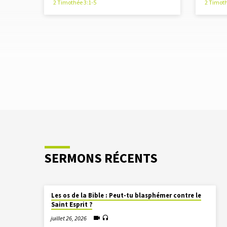
2 Timothée 3:1-5
2 Timoth
SERMONS RÉCENTS
Les os de la Bible : Peut-tu blasphémer contre le
Saint Esprit ?
juillet 26, 2026