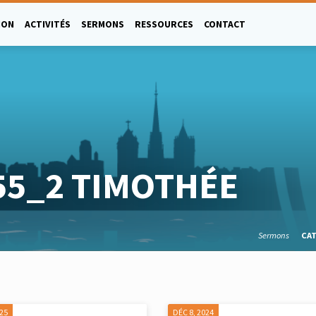
ION
ACTIVITÉS
SERMONS
RESSOURCES
CONTACT
55_2 TIMOTHÉE
Sermons
CA
025
DÉC 8, 2024