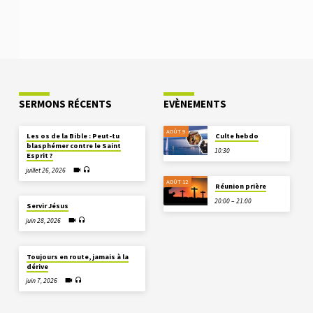
SERMONS RÉCENTS
EVÈNEMENTS
AOÛT 9
Les os de la Bible : Peut-tu
Culte hebdo
blasphémer contre le Saint
10:30
Esprit ?
juillet 26, 2026
AOÛT 12
Réunion prière
20:00 – 21:00
Servir Jésus
juin 28, 2026
Toujours en route, jamais à la
dérive
juin 7, 2026