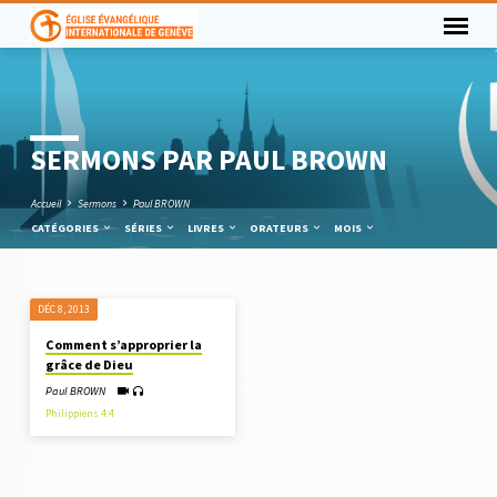
SERMONS PAR PAUL BROWN
Accueil
Sermons
Paul BROWN
CATÉGORIES
SÉRIES
LIVRES
ORATEURS
MOIS
DÉC 8, 2013
SERMONS
Comment s’approprier la
PAR
grâce de Dieu
PAUL
Paul BROWN
BROWN
Philippiens 4:4