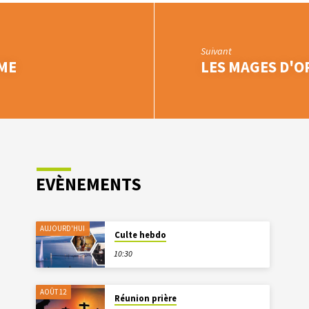
Suivant
ME
LES MAGES D'O
EVÈNEMENTS
AUJOURD'HUI
Culte hebdo
10:30
AOÛT 12
Réunion prière