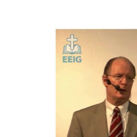
COMMENT
S’APPROPRIER
LA
GRÂCE
DE
DIEU