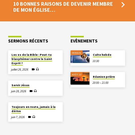
10 BONNES RAISONS DE DEVENIR MEMBRE
DE MON ÉGLISE…
SERMONS RÉCENTS
EVÈNEMENTS
DEMAIN
Les os de la Bible : Peut-tu
Culte hebdo
blasphémer contre le Saint
10:30
Esprit ?
juillet 26, 2026
AOÛT 12
Réunion prière
20:00 – 21:00
Servir Jésus
juin 28, 2026
Toujours en route, jamais à la
dérive
juin 7, 2026