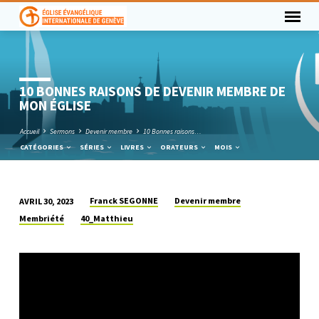
10 BONNES RAISONS DE DEVENIR MEMBRE DE
MON ÉGLISE
Accueil
Sermons
Devenir membre
10 Bonnes raisons…
CATÉGORIES
SÉRIES
LIVRES
ORATEURS
MOIS
Franck SEGONNE
Devenir membre
AVRIL 30, 2023
10
Membriété
40_Matthieu
BONNES
RAISONS
DE
DEVENIR
MEMBRE