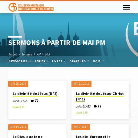
SERMONS À PARTIR DE MAI PM
Accueil
Sermons
AM
Mai
CATÉGORIES
SÉRIES
LIVRES
ORATEURS
MOIS
MAI 28, 2017
MAI 21, 2017
SERMONS
La divinité de Jésus (N°2)
La divinité de Jésus-Christ
À
(N°1)
John GLASS
PARTIR
John GLASS
Jean 3:36
DE
Jean 3:36
MAI
PM
MAI 14, 2017
MAI 7, 2017
Le Dieu que je ne
Les dix lépreux et la