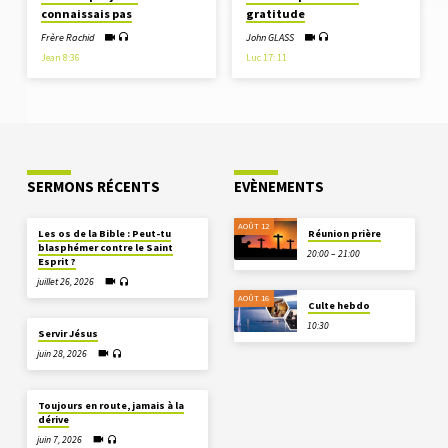
connaissais pas
gratitude
Frère Rachid
John GLASS
Jean 8:36
Luc 17: 11
SERMONS RÉCENTS
EVÈNEMENTS
AOÛT 12
Les os de la Bible : Peut-tu
Réunion prière
blasphémer contre le Saint
20:00 – 21:00
Esprit ?
juillet 26, 2026
AOÛT 16
Culte hebdo
10:30
Servir Jésus
juin 28, 2026
Toujours en route, jamais à la
dérive
juin 7, 2026