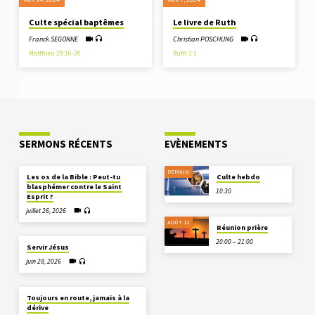
Culte spécial baptêmes
Le livre de Ruth
Franck SEGONNE
Christian POSCHUNG
Matthieu 28:16-20
Ruth 1:1
SERMONS RÉCENTS
EVÈNEMENTS
DEMAIN
Les os de la Bible : Peut-tu
Culte hebdo
blasphémer contre le Saint
10:30
Esprit ?
juillet 26, 2026
AOÛT 12
Réunion prière
20:00 – 21:00
Servir Jésus
juin 28, 2026
Toujours en route, jamais à la
dérive