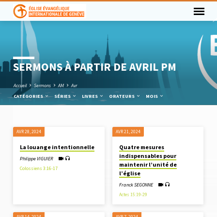
SERMONS À PARTIR DE AVRIL PM
Accueil
Sermons
AM
Avr
CATÉGORIES
SÉRIES
LIVRES
ORATEURS
MOIS
AVR 28, 2024
AVR 21, 2024
SERMONS
La louange intentionnelle
Quatre mesures
À
indispensables pour
Philippe VIGUIER
PARTIR
maintenir l’unité de
Colossiens 3:16-17
l’église
DE
AVRIL
Franck SEGONNE
Actes 15:19-29
PM
AVR 14, 2024
AVR 7, 2024