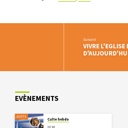
Suivant
VIVRE L'EGLISE
D'AUJOURD'HU
EVÈNEMENTS
AOÛT 9
Culte hebdo
10:30