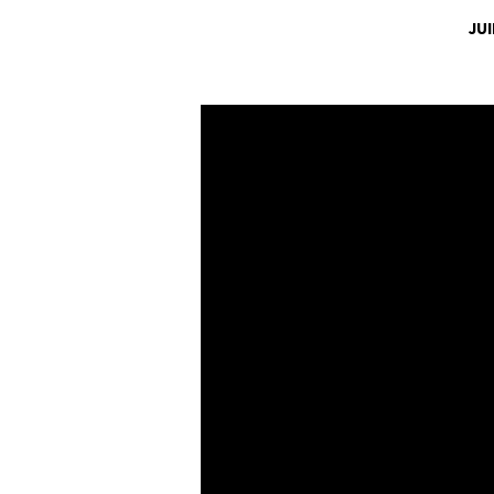
JUI
CINQ
PARTICULARITÉS
D’UNE
EGLISE
QUI
GRANDIT
(2/2)