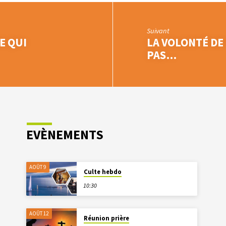
Suivant
E QUI
LA VOLONTÉ DE 
PAS…
EVÈNEMENTS
AOÛT 9
Culte hebdo
10:30
AOÛT 12
Réunion prière