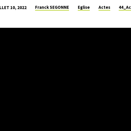
Franck SEGONNE
Eglise
Actes
44_Ac
LLET 10, 2022