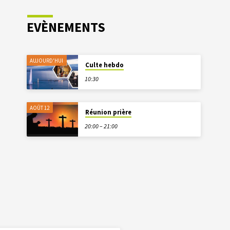
EVÈNEMENTS
AUJOURD'HUI
Culte hebdo
10:30
AOÛT 12
Réunion prière
20:00 – 21:00