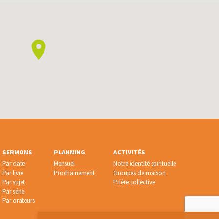
SERMONS
PLANNING
ACTIVITÉS
Par date
Mensuel
Notre identité spirituelle
Par livre
Prochainement
Groupes de maison
Par sujet
Prière collective
Par série
Par orateurs