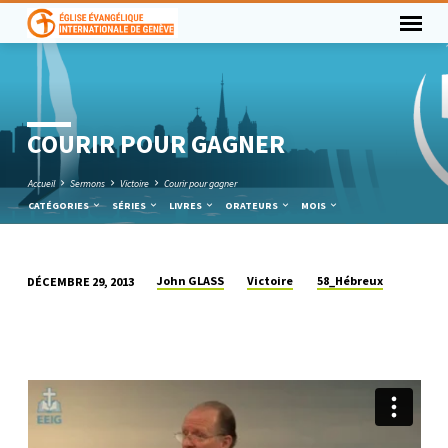
COURIR POUR GAGNER
Accueil
Sermons
Victoire
Courir pour gagner
CATÉGORIES
SÉRIES
LIVRES
ORATEURS
MOIS
John GLASS
Victoire
58_Hébreux
DÉCEMBRE 29, 2013
COURIR
POUR
GAGNER