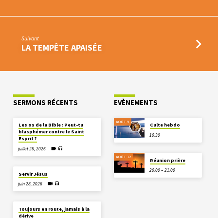
Suivant
LA TEMPÊTE APAISÉE
SERMONS RÉCENTS
EVÈNEMENTS
AOÛT 9
Les os de la Bible : Peut-tu
Culte hebdo
blasphémer contre le Saint
10:30
Esprit ?
juillet 26, 2026
AOÛT 12
Réunion prière
20:00 – 21:00
Servir Jésus
juin 28, 2026
Toujours en route, jamais à la
dérive