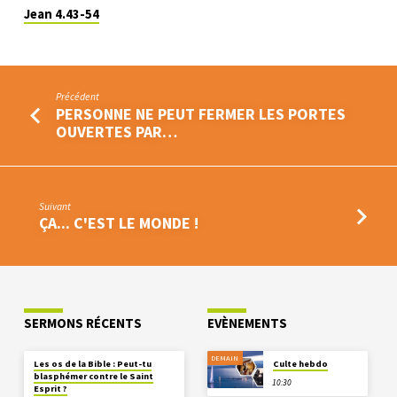
Jean 4.43-54
Précédent
PERSONNE NE PEUT FERMER LES PORTES
OUVERTES PAR…
Suivant
ÇA... C'EST LE MONDE !
SERMONS RÉCENTS
EVÈNEMENTS
DEMAIN
Les os de la Bible : Peut-tu
Culte hebdo
blasphémer contre le Saint
10:30
Esprit ?