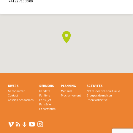
+41 22 710 30 00
DIVERS
SERMONS
PLANNING
ACTIVITÉS
Se connecter
Par date
Mensuel
Notre identité spirituelle
Contact
Par livre
Prochainement
Groupes de maison
Gestion des cookies
Par sujet
Prière collective
Par série
Par orateurs