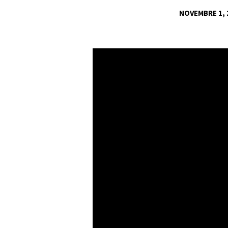
NOVEMBRE 1, 
DEUX
DOMAINES
OÙ
L’ON
DEVRAIT
TOUJOURS
PROGRESSER