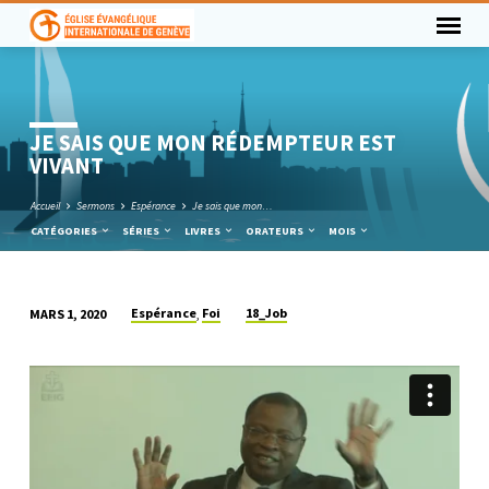
JE SAIS QUE MON RÉDEMPTEUR EST
VIVANT
Accueil
Sermons
Espérance
Je sais que mon…
CATÉGORIES
SÉRIES
LIVRES
ORATEURS
MOIS
Espérance
Foi
18_Job
MARS 1, 2020
,
JE
SAIS
QUE
MON
RÉDEMPTEUR
EST