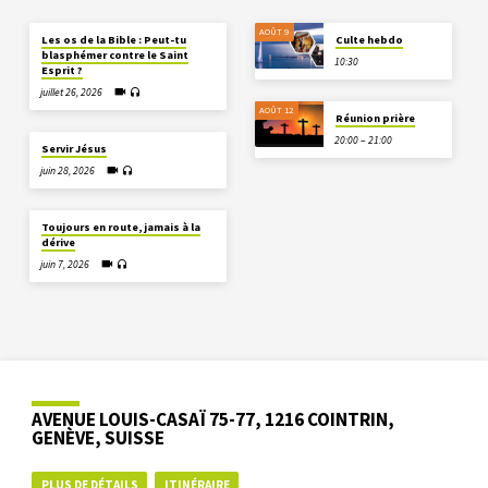
AOÛT 9
Les os de la Bible : Peut-tu
Culte hebdo
blasphémer contre le Saint
10:30
Esprit ?
juillet 26, 2026
AOÛT 12
Réunion prière
20:00 – 21:00
Servir Jésus
juin 28, 2026
Toujours en route, jamais à la
dérive
juin 7, 2026
AVENUE LOUIS-CASAÏ 75-77, 1216 COINTRIN,
GENÈVE, SUISSE
PLUS DE DÉTAILS
ITINÉRAIRE