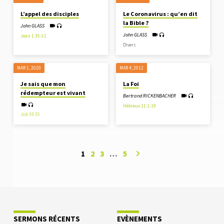
L’appel des disciples
Le Coronavirus : qu’en dit
la Bible ?
John GLASS
John GLASS
Jean 1:35-51
Divers
MAR 1
, 2020
MAR 4
, 2012
Je sais que mon
La Foi
rédempteur est vivant
Bertrand RICKENBACHER
Hébreux 11:1-19
Job 19:25
1
2
3
…
5
SERMONS RÉCENTS
EVÈNEMENTS