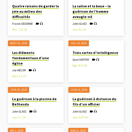
Quatre raisons de garder la
La salive et la boue – la
joie au milieu des
guérison de l’homme
difficultés
aveugle-né
Franck SEGONNE
John GLASS
Phil. 1:12-18
Jean 9:1-41
AOÛT 16, 2020
JUIL 19, 2020
Les éléments
Trois sortes d’intelligence
fondamentaux d’une
Sami HOFFER
église
Eph. 4:17-33
Joe MELON
Actes 9:1-22
JUIN 28, 2020
JUIN 21, 2020
La guérison à la piscine de
La guérison à distance du
Bethesda
fils d’un officier
John GLASS
John GLASS
Jean 5:1-16
Jean 4:43-54
MAI 3, 2020
MAR 22
, 2020