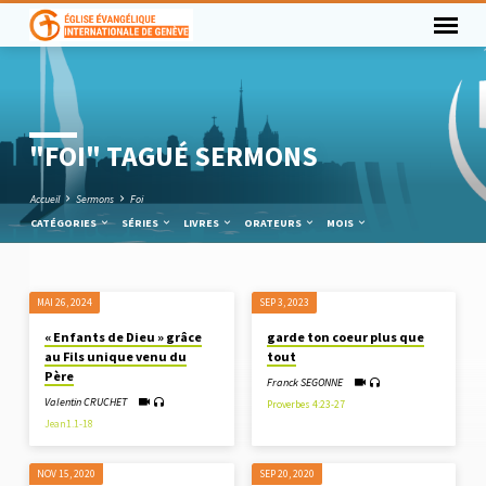
"FOI" TAGUÉ SERMONS
Accueil
Sermons
Foi
CATÉGORIES
SÉRIES
LIVRES
ORATEURS
MOIS
MAI 26, 2024
SEP 3, 2023
"FOI"
« Enfants de Dieu » grâce
garde ton coeur plus que
TAGUÉ
au Fils unique venu du
tout
SERMONS
Père
Franck SEGONNE
Valentin CRUCHET
Proverbes 4:23-27
Jean1.1-18
NOV 15, 2020
SEP 20, 2020