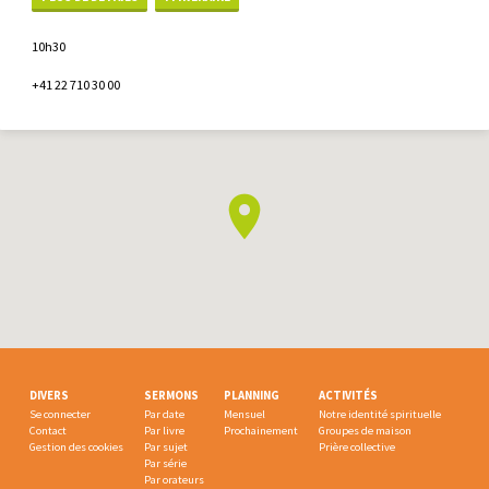
10h30
+41 22 710 30 00
DIVERS
SERMONS
PLANNING
ACTIVITÉS
Se connecter
Par date
Mensuel
Notre identité spirituelle
Contact
Par livre
Prochainement
Groupes de maison
Gestion des cookies
Par sujet
Prière collective
Par série
Par orateurs