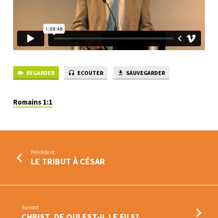
REGARDER
ECOUTER
SAUVEGARDER
Romains 1:1
Précédent
LE TRIBUT À CÉSAR
Suivant
CHRIST, DE QUI EST-IL LE FILS?