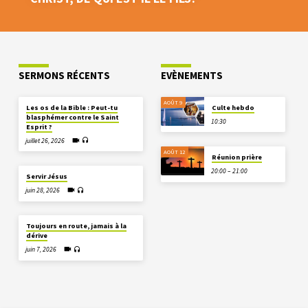
SERMONS RÉCENTS
EVÈNEMENTS
AOÛT 9
Les os de la Bible : Peut-tu
Culte hebdo
blasphémer contre le Saint
10:30
Esprit ?
juillet 26, 2026
AOÛT 12
Réunion prière
20:00 – 21:00
Servir Jésus
juin 28, 2026
Toujours en route, jamais à la
dérive
juin 7, 2026