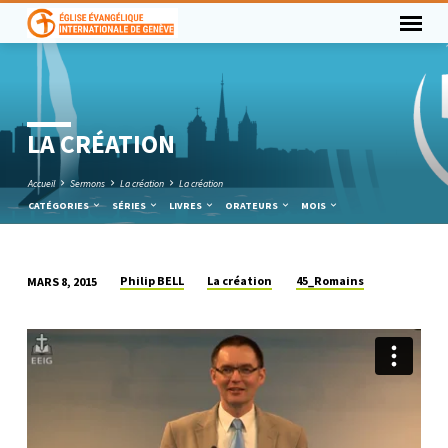
LA CRÉATION
Accueil
Sermons
La création
La création
CATÉGORIES
SÉRIES
LIVRES
ORATEURS
MOIS
Philip BELL
La création
45_Romains
MARS 8, 2015
LA
CRÉATION