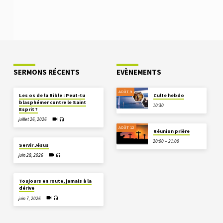
SERMONS RÉCENTS
EVÈNEMENTS
AOÛT 9
Les os de la Bible : Peut-tu
Culte hebdo
blasphémer contre le Saint
10:30
Esprit ?
juillet 26, 2026
AOÛT 12
Réunion prière
20:00 – 21:00
Servir Jésus
juin 28, 2026
Toujours en route, jamais à la
dérive
juin 7, 2026