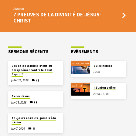
Suivant
7 PREUVES DE LA DIVINITÉ DE JÉSUS-
CHRIST
SERMONS RÉCENTS
EVÈNEMENTS
AUJOURD'HUI
Les os de la Bible : Peut-tu
Culte hebdo
blasphémer contre le Saint
10:30
Esprit ?
juillet 26, 2026
AOÛT 12
Réunion prière
20:00 – 21:00
Servir Jésus
juin 28, 2026
Toujours en route, jamais à la
dérive
juin 7, 2026