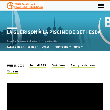
LA GUÉRISON À LA PISCINE DE BETHESDA
Accueil
Sermons
Guérison
La guérison à la…
CATÉGORIES
SÉRIES
LIVRES
ORATEURS
MOIS
John GLASS
Guérison
Evangile de Jean
JUIN 28, 2020
LA
43_Jean
GUÉRISON
À
LA
PISCINE
DE
BETHESDA