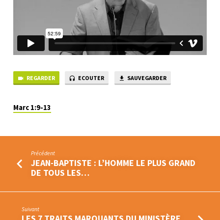
REGARDER
ECOUTER
SAUVEGARDER
Marc 1:9-13
Précédent
JEAN-BAPTISTE : L’HOMME LE PLUS GRAND
DE TOUS LES…
Suivant
LES 7 TRAITS MARQUANTS DU MINISTÈRE