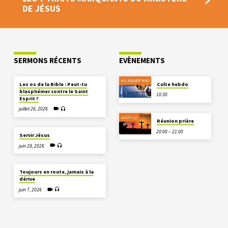
DE JÉSUS
SERMONS RÉCENTS
EVÈNEMENTS
AUJOURD'HUI
Les os de la Bible : Peut-tu
Culte hebdo
blasphémer contre le Saint
10:30
Esprit ?
juillet 26, 2026
AOÛT 12
Réunion prière
20:00 – 21:00
Servir Jésus
juin 28, 2026
Toujours en route, jamais à la
dérive
juin 7, 2026