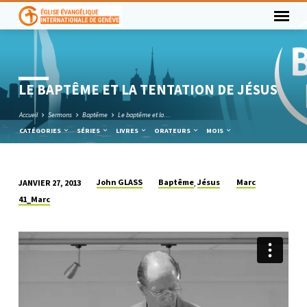
LE BAPTÊME ET LA TENTATION DE JÉSUS
Accueil
Sermons
Baptême
Le baptême et la…
CATÉGORIES
SÉRIES
LIVRES
ORATEURS
MOIS
John GLASS
Baptême
Jésus
Marc
JANVIER 27, 2013
,
LE
41_Marc
BAPTÊME
ET
LA
TENTATION
DE
JÉSUS