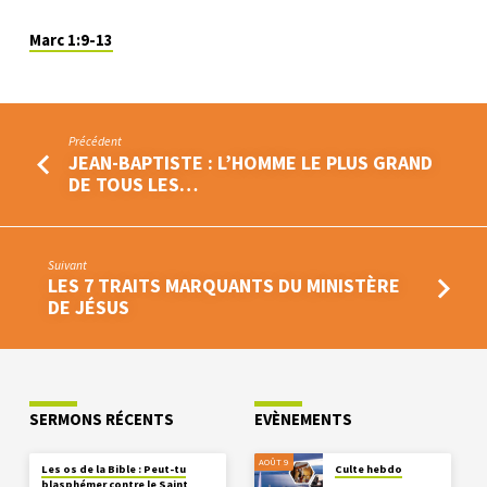
Marc 1:9-13
Précédent
JEAN-BAPTISTE : L’HOMME LE PLUS GRAND
DE TOUS LES…
Suivant
LES 7 TRAITS MARQUANTS DU MINISTÈRE
DE JÉSUS
SERMONS RÉCENTS
EVÈNEMENTS
AOÛT 9
Les os de la Bible : Peut-tu
Culte hebdo
blasphémer contre le Saint