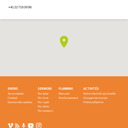
+41 22 710 30 00
DIVERS
SERMONS
PLANNING
ACTIVITÉS
Se connecter
Par date
Mensuel
Notre identité spirituelle
Contact
Par livre
Prochainement
Groupes de maison
Gestion des cookies
Par sujet
Prière collective
Par série
Par orateurs