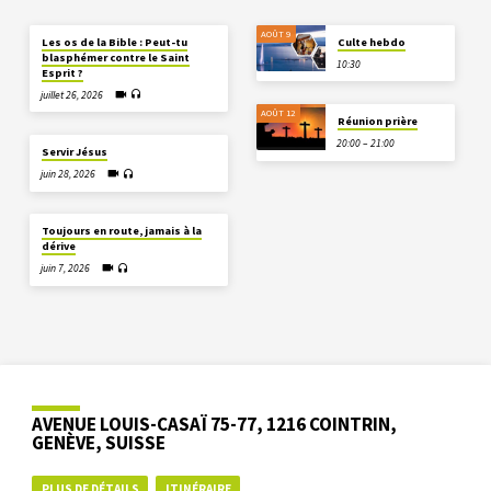
AOÛT 9
Les os de la Bible : Peut-tu
Culte hebdo
blasphémer contre le Saint
10:30
Esprit ?
juillet 26, 2026
AOÛT 12
Réunion prière
20:00 – 21:00
Servir Jésus
juin 28, 2026
Toujours en route, jamais à la
dérive
juin 7, 2026
AVENUE LOUIS-CASAÏ 75-77, 1216 COINTRIN,
GENÈVE, SUISSE
PLUS DE DÉTAILS
ITINÉRAIRE