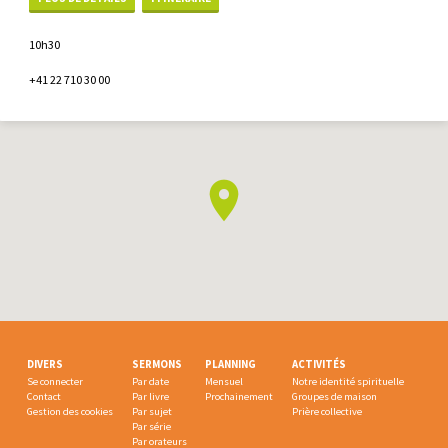
10h30
+41 22 710 30 00
DIVERS
SERMONS
PLANNING
ACTIVITÉS
Se connecter
Par date
Mensuel
Notre identité spirituelle
Contact
Par livre
Prochainement
Groupes de maison
Gestion des cookies
Par sujet
Prière collective
Par série
Par orateurs