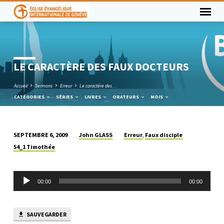
LE CARACTÈRE DES FAUX DOCTEURS
Accueil
Sermons
Erreur
Le caractère des…
CATÉGORIES
SÉRIES
LIVRES
ORATEURS
MOIS
John GLASS
Erreur
Faux disciple
SEPTEMBRE 6, 2009
,
LE
54_1 Timothée
CARACTÈRE
DES
Lecteur
FAUX
00:00
00:00
audio
DOCTEURS
SAUVEGARDER