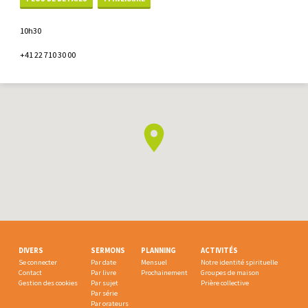
10h30
+41 22 710 30 00
DIVERS
SERMONS
PLANNING
ACTIVITÉS
Se connecter
Par date
Mensuel
Notre identité spirituelle
Contact
Par livre
Prochainement
Groupes de maison
Gestion des cookies
Par sujet
Prière collective
Par série
Par orateurs