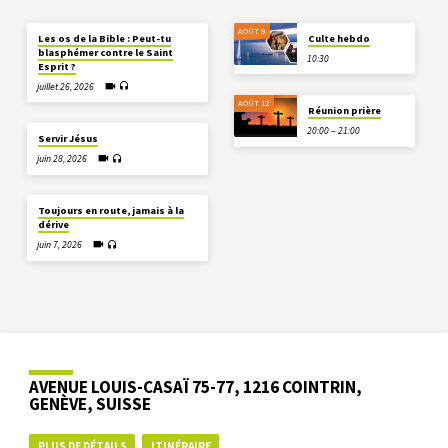
AOÛT 9
Les os de la Bible : Peut-tu
Culte hebdo
blasphémer contre le Saint
10:30
Esprit ?
juillet 26, 2026
AOÛT 12
Réunion prière
20:00 – 21:00
Servir Jésus
juin 28, 2026
Toujours en route, jamais à la
dérive
juin 7, 2026
AVENUE LOUIS-CASAÏ 75-77, 1216 COINTRIN,
GENÈVE, SUISSE
PLUS DE DÉTAILS
ITINÉRAIRE