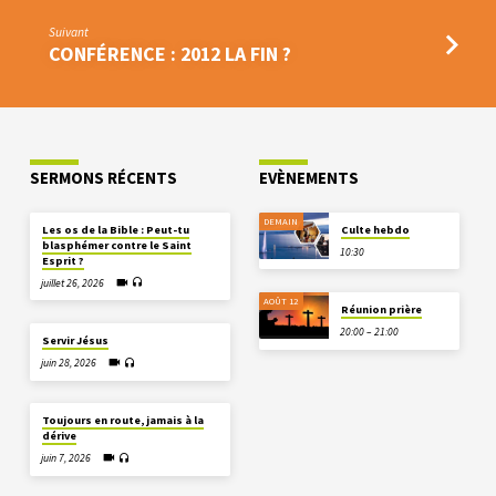
Suivant
CONFÉRENCE : 2012 LA FIN ?
SERMONS RÉCENTS
EVÈNEMENTS
DEMAIN
Les os de la Bible : Peut-tu
Culte hebdo
blasphémer contre le Saint
10:30
Esprit ?
juillet 26, 2026
AOÛT 12
Réunion prière
20:00 – 21:00
Servir Jésus
juin 28, 2026
Toujours en route, jamais à la
dérive
juin 7, 2026