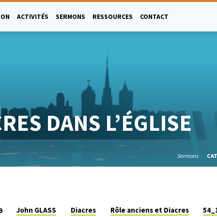
ION
ACTIVITÉS
SERMONS
RESSOURCES
CONTACT
CRES DANS L’ÉGLISE
Sermons
CA
John GLASS
Diacres
Rôle anciens et Diacres
54_
9