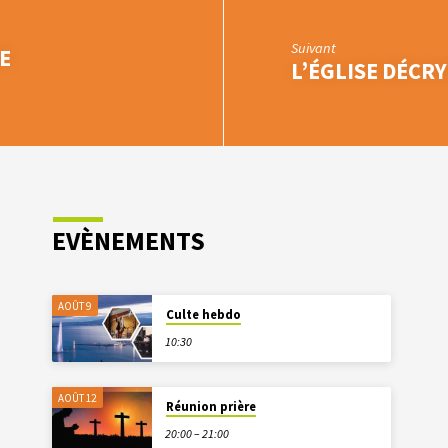
Suivant
E
L’ÉGLISE DÉCR
EVÈNEMENTS
AOÛT 9
Culte hebdo
10:30
AOÛT 12
Réunion prière
20:00 – 21:00