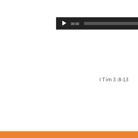
LE
RÔLE
Lecteur
00:00
audio
DES
DIACRES
DANS
L’ÉGLISE
I Tim 3 :8-13