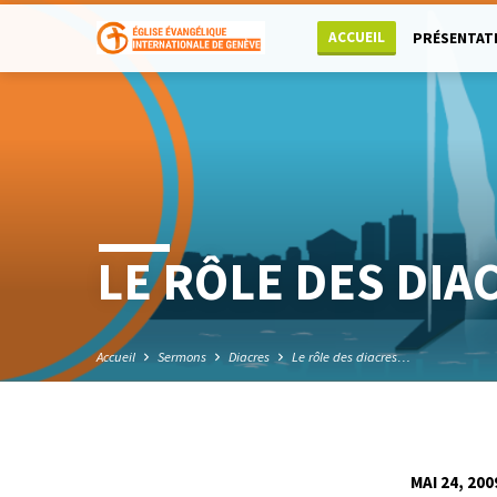
ACCUEIL
PRÉSENTAT
LE RÔLE DES DIA
Accueil
Sermons
Diacres
Le rôle des diacres…
MAI 24, 200