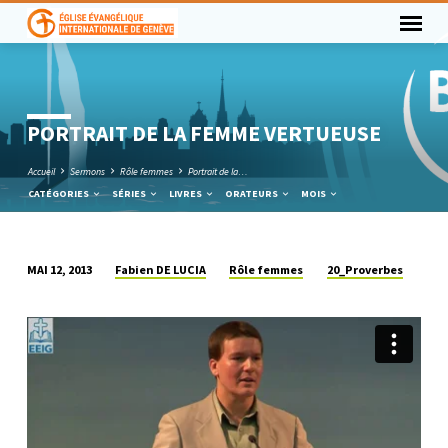
PORTRAIT DE LA FEMME VERTUEUSE
Accueil
Sermons
Rôle femmes
Portrait de la…
CATÉGORIES
SÉRIES
LIVRES
ORATEURS
MOIS
Fabien DE LUCIA
Rôle femmes
20_Proverbes
MAI 12, 2013
PORTRAIT
DE
LA
FEMME
VERTUEUSE