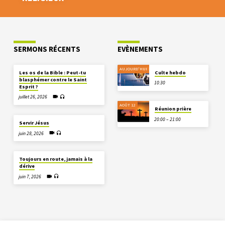
SERMONS RÉCENTS
EVÈNEMENTS
AUJOURD'HUI
Les os de la Bible : Peut-tu
Culte hebdo
blasphémer contre le Saint
10:30
Esprit ?
juillet 26, 2026
AOÛT 12
Réunion prière
20:00 – 21:00
Servir Jésus
juin 28, 2026
Toujours en route, jamais à la
dérive
juin 7, 2026