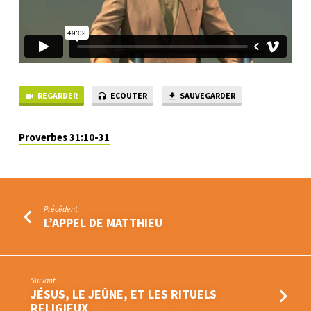
REGARDER
ECOUTER
SAUVEGARDER
Proverbes 31:10-31
Précédent
L’APPEL DE MATTHIEU
Suivant
JÉSUS, LE JEÛNE, ET LES RITUELS
RELIGIEUX