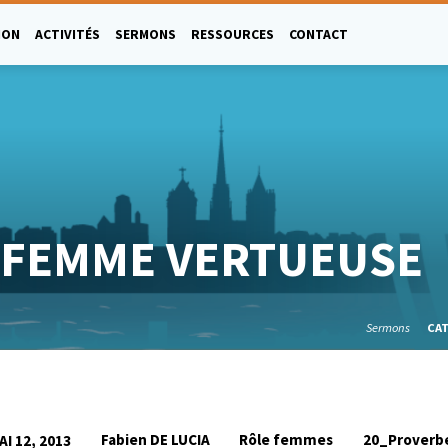
ION
ACTIVITÉS
SERMONS
RESSOURCES
CONTACT
A FEMME VERTUEUSE
Sermons
CA
Fabien DE LUCIA
Rôle femmes
20_Proverb
AI 12, 2013