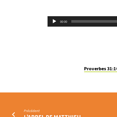
PORTRAIT
DE
Lecteur
00:00
audio
LA
FEMME
VERTUEUSE
Proverbes 31:1
Précédent