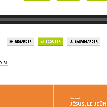
REGARDER
ECOUTER
SAUVEGARDER
0-31
Suivant
JÉSUS, LE JEÛN