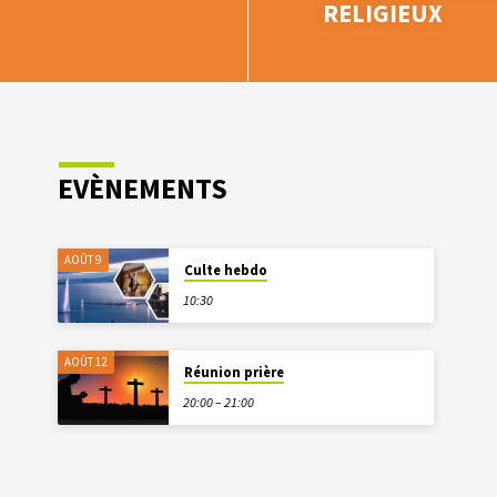
RELIGIEUX
EVÈNEMENTS
AOÛT 9
Culte hebdo
10:30
AOÛT 12
Réunion prière
20:00 – 21:00