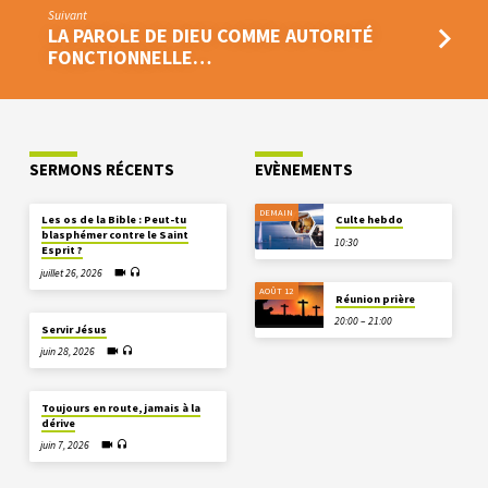
Suivant
LA PAROLE DE DIEU COMME AUTORITÉ
FONCTIONNELLE…
SERMONS RÉCENTS
EVÈNEMENTS
DEMAIN
Les os de la Bible : Peut-tu
Culte hebdo
blasphémer contre le Saint
10:30
Esprit ?
juillet 26, 2026
AOÛT 12
Réunion prière
20:00 – 21:00
Servir Jésus
juin 28, 2026
Toujours en route, jamais à la
dérive
juin 7, 2026