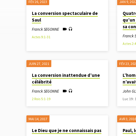
FÉV 26, 2023
JAN 9, 202
SERMONS
La conversion spectaculaire de
Quatre
Saul
qu’un 
SUR
sa co
Franck SEGONNE
CONVERSION
Franck
Actes 9:1-31
Actes 2:
JUIN 27, 2021
FÉV 23, 20
La conversion inattendue d’une
L’homm
célébrité
n’avai
Franck SEGONNE
John G
2 Rois 5:1-19
Luc 19 : 
MAI 14, 2017
AVR 3, 201
Le Dieu que je ne connaissais pas
Paul,