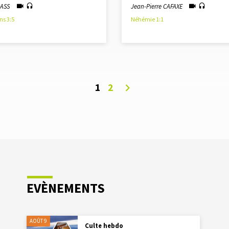
LASS
Jean-Pierre CAFAXE
ns 3:5
Néhémie 1:1
1
2
EVÈNEMENTS
AOÛT 9
Culte hebdo