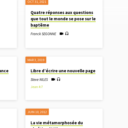
OCT 31, 2021
Quatre réponses aux questions
que tout le monde se pose sur le
baptême
Franck SEGONNE
MAR 3
, 2019
sance
Libre d’écrire une nouvelle page
Steve NILES
Jean 4:7
JUIN 10, 2012
La vie métamorphosée du