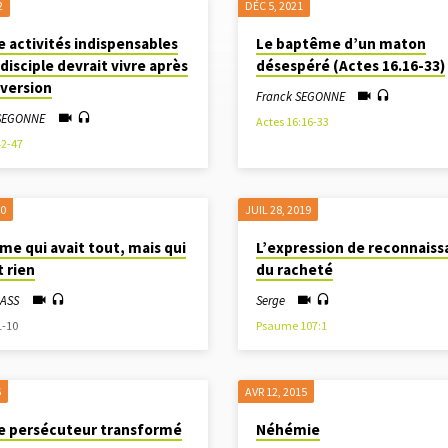
2
DÉC 5, 2021
 activités indispensables
Le baptême d’un maton
disciple devrait vivre après
désespéré (Actes 16.16-33)
nversion
Franck SEGONNE
 SEGONNE
Actes 16:16-33
42-47
20
JUIL 28, 2019
e qui avait tout, mais qui
L’expression de reconnais
t rien
du racheté
LASS
Serge
1-10
Psaume 107:1
6
AVR 12, 2015
 le persécuteur transformé
Néhémie