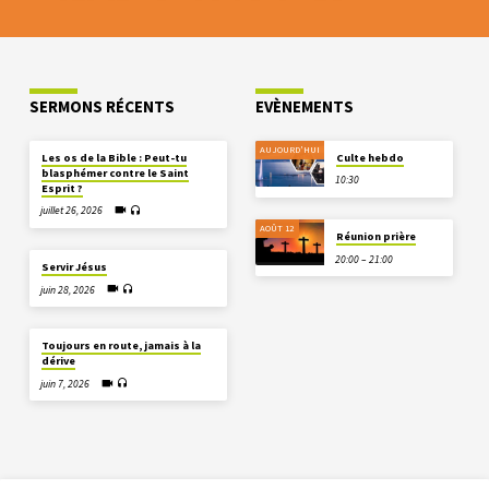
SERMONS RÉCENTS
EVÈNEMENTS
AUJOURD'HUI
Les os de la Bible : Peut-tu
Culte hebdo
blasphémer contre le Saint
10:30
Esprit ?
juillet 26, 2026
AOÛT 12
Réunion prière
20:00 – 21:00
Servir Jésus
juin 28, 2026
Toujours en route, jamais à la
dérive
juin 7, 2026