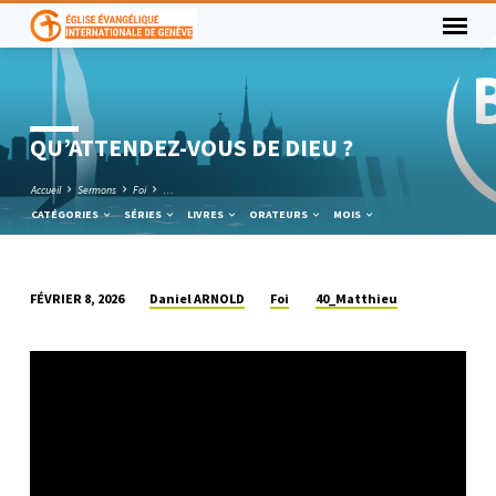
QU’ATTENDEZ-VOUS DE DIEU ?
Accueil
Sermons
Foi
…
CATÉGORIES
SÉRIES
LIVRES
ORATEURS
MOIS
Daniel ARNOLD
Foi
40_Matthieu
FÉVRIER 8, 2026
QU’ATTENDEZ-
VOUS
DE
DIEU
?