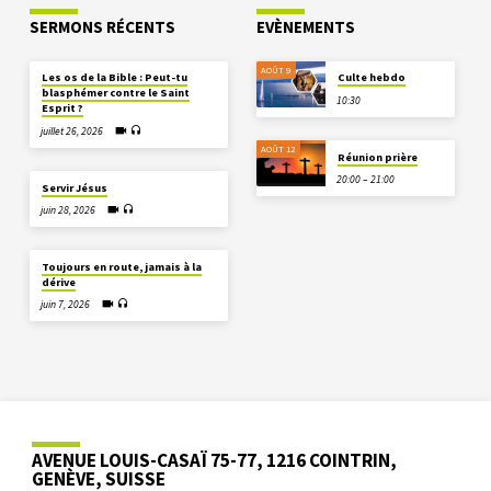
SERMONS RÉCENTS
EVÈNEMENTS
AOÛT 9
Les os de la Bible : Peut-tu
Culte hebdo
blasphémer contre le Saint
10:30
Esprit ?
juillet 26, 2026
AOÛT 12
Réunion prière
20:00 – 21:00
Servir Jésus
juin 28, 2026
Toujours en route, jamais à la
dérive
juin 7, 2026
AVENUE LOUIS-CASAÏ 75-77, 1216 COINTRIN,
GENÈVE, SUISSE