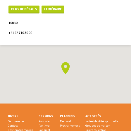
PLUS DE DÉTAILS
ITINÉRAIRE
10h30
+41 22 710 30 00
DIVERS
SERMONS
PLANNING
ACTIVITÉS
Se connecter
Par date
Mensuel
Notre identité spirituelle
Contact
Par livre
Prochainement
Groupes de maison
Gestion des cookies
Par sujet
Prière collective