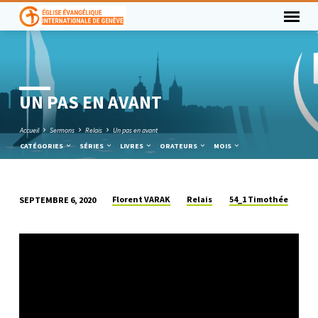
UN PAS EN AVANT
Accueil
Sermons
Relais
Un pas en avant
CATÉGORIES
SÉRIES
LIVRES
ORATEURS
MOIS
Florent VARAK
Relais
54_1 Timothée
SEPTEMBRE 6, 2020
UN
PAS
EN
AVANT