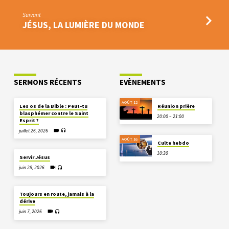
Suivant
JÉSUS, LA LUMIÈRE DU MONDE
SERMONS RÉCENTS
EVÈNEMENTS
AOÛT 12
Les os de la Bible : Peut-tu
Réunion prière
blasphémer contre le Saint
20:00 – 21:00
Esprit ?
juillet 26, 2026
AOÛT 16
Culte hebdo
10:30
Servir Jésus
juin 28, 2026
Toujours en route, jamais à la
dérive
juin 7, 2026