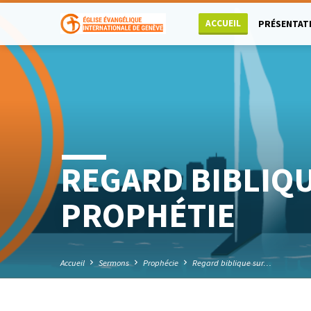
ACCUEIL
PRÉSENTAT
REGARD BIBLIQU
PROPHÉTIE
Accueil
Sermons
Prophécie
Regard biblique sur…