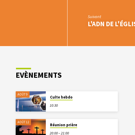
Suivant
L'ADN DE L'ÉGLI
EVÈNEMENTS
AOÛT 9
Culte hebdo
10:30
AOÛT 12
Réunion prière
20:00 – 21:00