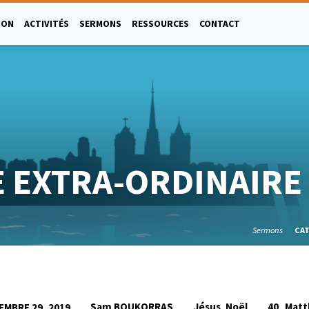
ION
ACTIVITÉS
SERMONS
RESSOURCES
CONTACT
 EXTRA-ORDINAIRE
Sermons
CA
Sam BOUKORRAS
Jésus
Noël
40_Matt
EMBRE 29, 2019
,