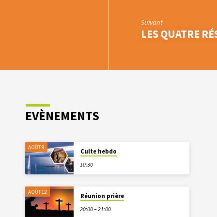
Suivant
LES QUATRE RÉ
EVÈNEMENTS
AOÛT 9
Culte hebdo
10:30
AOÛT 12
Réunion prière
20:00 – 21:00