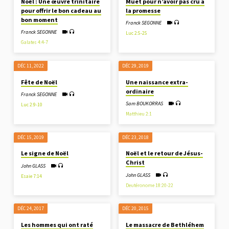
Noël : Une œuvre trinitaire
Muet pour n’avoir pas cru à
pour offrir le bon cadeau au
la promesse
bon moment
Franck SEGONNE
Franck SEGONNE
Luc 2:5-25
Galates 4:4-7
DÉC 11, 2022
DÉC 29, 2019
Fête de Noël
Une naissance extra-
ordinaire
Franck SEGONNE
Sam BOUKORRAS
Luc 2:9-10
Matthieu 2:1
DÉC 15, 2019
DÉC 23, 2018
Le signe de Noël
Noël et le retour de Jésus-
Christ
John GLASS
John GLASS
Esaie 7:14
Deutéronome 18:20-22
DÉC 24, 2017
DÉC 20, 2015
Les hommes qui ont raté
Le massacre de Bethléhem