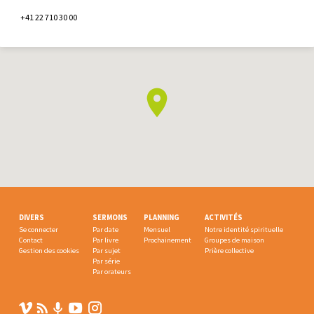
+41 22 710 30 00
DIVERS
SERMONS
PLANNING
ACTIVITÉS
Se connecter
Par date
Mensuel
Notre identité spirituelle
Contact
Par livre
Prochainement
Groupes de maison
Gestion des cookies
Par sujet
Prière collective
Par série
Par orateurs