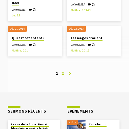
Noël
John GLASS
John GLASS
Matthieu 2:13-23
Luc 2:1
DÉC 21, 2014
DÉC 22, 2013
Qui est cet enfant?
Les mages d’orient
John GLASS
John GLASS
Matthieu 2:11
Matthieu 2:1-12
1
2
SERMONS RÉCENTS
EVÈNEMENTS
AOÛT 9
Les os de la Bible : Peut-tu
Culte hebdo
blasphémer contre le Saint