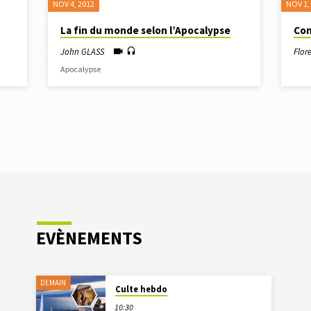
NOV 4, 2012
NOV 1,
La fin du monde selon l’Apocalypse
Con
John GLASS
Flor
Apocalypse
EVÈNEMENTS
DEMAIN
Culte hebdo
10:30