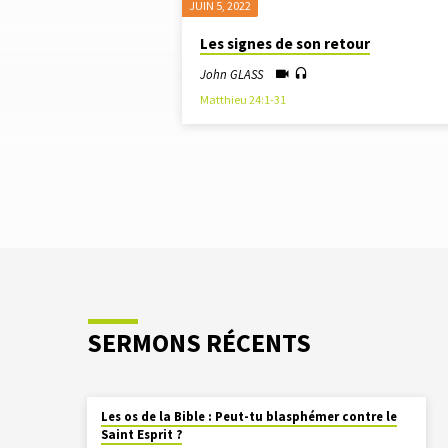
JUIN 5, 2022
SERMONS
Les signes de son retour
SUR
John GLASS
Matthieu 24:1-31
FIN
DU
MONDE
SERMONS RÉCENTS
Les os de la Bible : Peut-tu blasphémer contre le
Saint Esprit ?