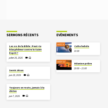
SERMONS RÉCENTS
EVÈNEMENTS
AOÛT 9
Les os de la Bible : Peut-tu
Culte hebdo
blasphémer contre le Saint
10:30
Esprit ?
juillet 26, 2026
AOÛT 12
Réunion prière
20:00 – 21:00
Servir Jésus
juin 28, 2026
Toujours en route, jamais à la
dérive
juin 7, 2026