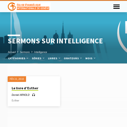
SERMONS SUR INTELLIGENCE
Accueil
Sermons
Intelligence
CATÉGORIES
SÉRIES
LIVRES
ORATEURS
MOIS
FÉV 21, 2010
SERMONS
Le livre d’Esther
SUR
Daniel ARNOLD
INTELLIGENCE
Esther