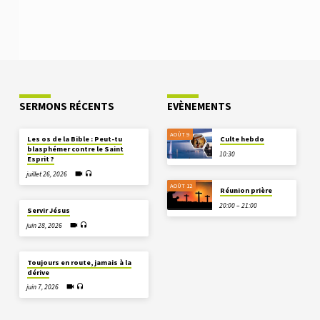
SERMONS RÉCENTS
EVÈNEMENTS
AOÛT 9
Les os de la Bible : Peut-tu
Culte hebdo
blasphémer contre le Saint
10:30
Esprit ?
juillet 26, 2026
AOÛT 12
Réunion prière
20:00 – 21:00
Servir Jésus
juin 28, 2026
Toujours en route, jamais à la
dérive
juin 7, 2026