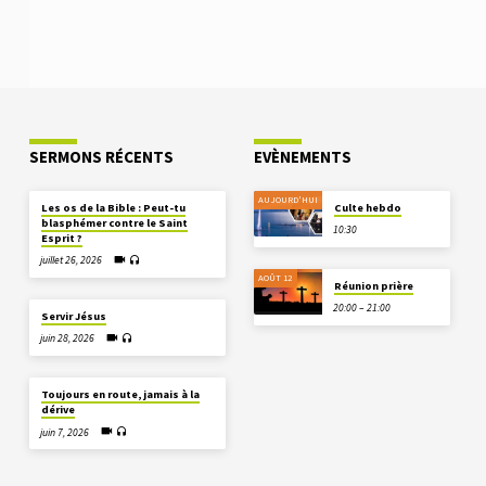
SERMONS RÉCENTS
EVÈNEMENTS
AUJOURD'HUI
Les os de la Bible : Peut-tu
Culte hebdo
blasphémer contre le Saint
10:30
Esprit ?
juillet 26, 2026
AOÛT 12
Réunion prière
20:00 – 21:00
Servir Jésus
juin 28, 2026
Toujours en route, jamais à la
dérive
juin 7, 2026