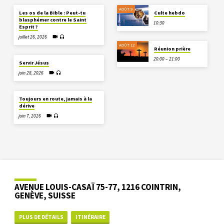
AOÛT 9
Les os de la Bible : Peut-tu
Culte hebdo
blasphémer contre le Saint
10:30
Esprit ?
juillet 26, 2026
AOÛT 12
Réunion prière
20:00 – 21:00
Servir Jésus
juin 28, 2026
Toujours en route, jamais à la
dérive
juin 7, 2026
AVENUE LOUIS-CASAÏ 75-77, 1216 COINTRIN,
GENÈVE, SUISSE
PLUS DE DÉTAILS
ITINÉRAIRE