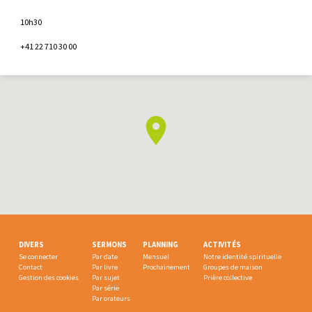
10h30
+41 22 710 30 00
DIVERS
SERMONS
PLANNING
ACTIVITÉS
Se connecter
Par date
Mensuel
Notre identité spirituelle
Contact
Par livre
Prochainement
Groupes de maison
Gestion des cookies
Par sujet
Prière collective
Par série
Par orateurs