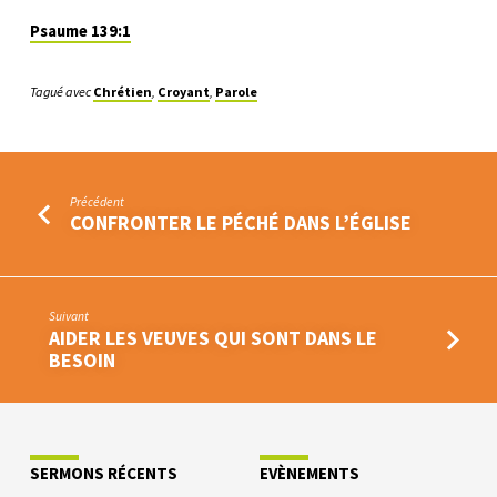
Psaume 139:1
Tagué avec
Chrétien
,
Croyant
,
Parole
Précédent
CONFRONTER LE PÉCHÉ DANS L’ÉGLISE
Suivant
AIDER LES VEUVES QUI SONT DANS LE
BESOIN
SERMONS RÉCENTS
EVÈNEMENTS