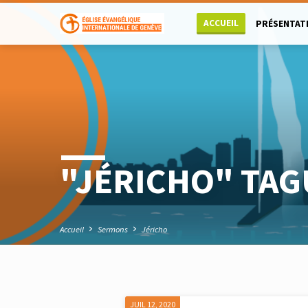
ACCUEIL
PRÉSENTAT
"JÉRICHO" TA
Accueil
Sermons
Jéricho
JUIL 12, 2020