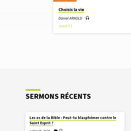
"JÉRICHO"
Choisis la vie
TAGUÉ
Daniel ARNOLD
Josué 2:1
SERMONS
SERMONS RÉCENTS
Les os de la Bible : Peut-tu blasphémer contre le
Saint Esprit ?
juillet 26, 2026