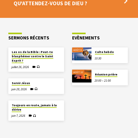
QU'ATTENDEZ-VOUS DE DIEU ?
SERMONS RÉCENTS
EVÈNEMENTS
AOÛT 9
Les os de la Bible : Peut-tu
Culte hebdo
blasphémer contre le Saint
10:30
Esprit ?
juillet 26, 2026
AOÛT 12
Réunion prière
20:00 – 21:00
Servir Jésus
juin 28, 2026
Toujours en route, jamais à la
dérive
juin 7, 2026