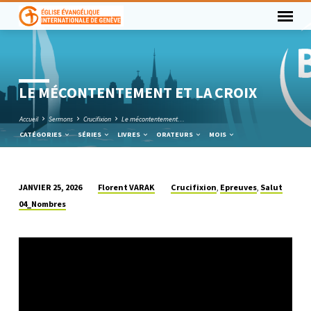
LE MÉCONTENTEMENT ET LA CROIX
Accueil
Sermons
Crucifixion
Le mécontentement…
CATÉGORIES
SÉRIES
LIVRES
ORATEURS
MOIS
Florent VARAK
Crucifixion
Epreuves
Salut
JANVIER 25, 2026
,
,
LE
04_Nombres
MÉCONTENTEMENT
ET
LA
CROIX