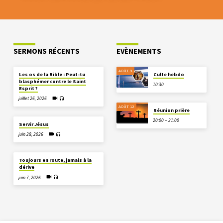
SERMONS RÉCENTS
EVÈNEMENTS
AOÛT 9
Les os de la Bible : Peut-tu
Culte hebdo
blasphémer contre le Saint
10:30
Esprit ?
juillet 26, 2026
AOÛT 12
Réunion prière
20:00 – 21:00
Servir Jésus
juin 28, 2026
Toujours en route, jamais à la
dérive
juin 7, 2026