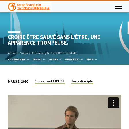
CROIRE ÊTRE SAUVÉ SANS L’ÊTRE, UNE
APPARENCE TROMPEUSE.
Accueil
Sermons
Faux disciple
CROIRE ÊTRE SAUVÉ…
CATÉGORIES
SÉRIES
LIVRES
ORATEURS
MOIS
Emmanuel EICHER
Faux disciple
MARS 8, 2020
CROIRE
ÊTRE
SAUVÉ
SANS
L’ÊTRE,
UNE