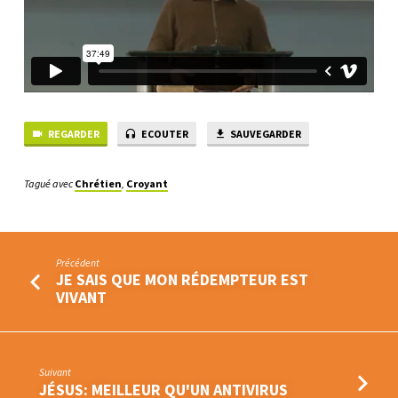
APPARENCE
TROMPEUSE.
REGARDER
ECOUTER
SAUVEGARDER
Tagué avec
Chrétien
,
Croyant
Précédent
JE SAIS QUE MON RÉDEMPTEUR EST
VIVANT
Suivant
JÉSUS: MEILLEUR QU'UN ANTIVIRUS