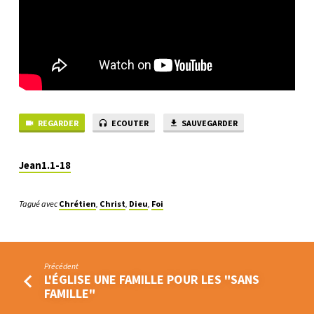
UNIQUE
VENU
DU
PÈRE
REGARDER
ECOUTER
SAUVEGARDER
Jean1.1-18
Tagué avec
Chrétien
,
Christ
,
Dieu
,
Foi
Précédent
L'ÉGLISE UNE FAMILLE POUR LES "SANS
FAMILLE"