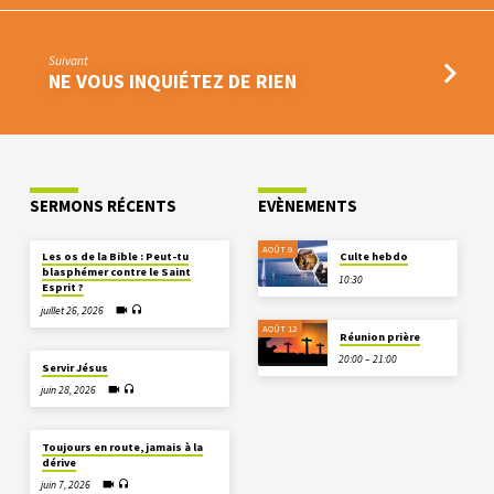
Suivant
NE VOUS INQUIÉTEZ DE RIEN
SERMONS RÉCENTS
EVÈNEMENTS
AOÛT 9
Les os de la Bible : Peut-tu
Culte hebdo
blasphémer contre le Saint
10:30
Esprit ?
juillet 26, 2026
AOÛT 12
Réunion prière
20:00 – 21:00
Servir Jésus
juin 28, 2026
Toujours en route, jamais à la
dérive
juin 7, 2026