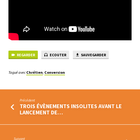
LE
MONDE
SE
POSE
SUR
LE
BAPTÊME
REGARDER
ECOUTER
SAUVEGARDER
Tagué avec
Chrétien
,
Conversion
Précédent
TROIS ÉVÈNEMENTS INSOLITES AVANT LE
LANCEMENT DE…
Suivant