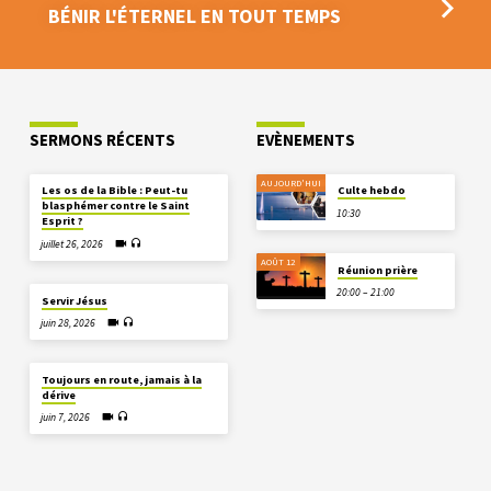
BÉNIR L'ÉTERNEL EN TOUT TEMPS
SERMONS RÉCENTS
EVÈNEMENTS
AUJOURD'HUI
Les os de la Bible : Peut-tu
Culte hebdo
blasphémer contre le Saint
10:30
Esprit ?
juillet 26, 2026
AOÛT 12
Réunion prière
20:00 – 21:00
Servir Jésus
juin 28, 2026
Toujours en route, jamais à la
dérive
juin 7, 2026